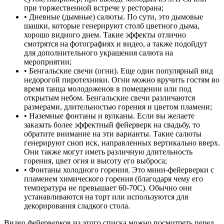
при торжественной встрече у ресторана;
• Дневные (дымные) салюты. По сути, это дымовые
шашки, которые генерируют столб цветного дыма,
хорошо видного днем. Такие эффекты отлично
смотрятся на фотографиях и видео, а также подойдут
для дополнительного украшения салюта на
мероприятии;
• Бенгальские свечи (огни). Еще один популярный вид
недорогой пиротехники. Огни можно вручить гостям во
время танца молодоженов в помещении или под
открытым небом. Бенгальские свечи различаются
размерами, длительностью горения и цветом пламени;
• Наземные фонтаны и вулканы. Если вы желаете
заказать более эффектный фейерверк на свадьбу, то
обратите внимание на эти варианты. Такие салюты
генерируют сноп иск, направленных вертикально вверх.
Они также могут иметь различную длительность
горения, цвет огня и высоту его выброса;
• Фонтаны холодного горения. Это мини-фейерверки с
пламенем химического горения (благодаря чему его
температура не превышает 60-70С). Обычно они
устанавливаются на торт или используются для
декорирования сладкого стола.
Видео фейерверков из этого списка можно посмотреть перед