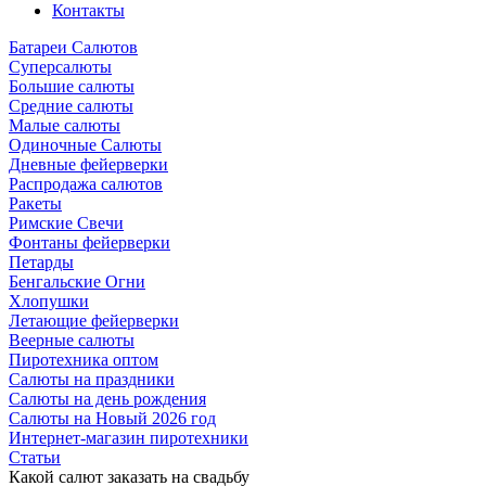
Контакты
Батареи Салютов
Суперсалюты
Большие салюты
Средние салюты
Малые салюты
Одиночные Салюты
Дневные фейерверки
Распродажа салютов
Ракеты
Римские Свечи
Фонтаны фейерверки
Петарды
Бенгальские Огни
Хлопушки
Летающие фейерверки
Веерные салюты
Пиротехника оптом
Салюты на праздники
Салюты на день рождения
Салюты на Новый 2026 год
Интернет-магазин пиротехники
Cтатьи
Какой салют заказать на свадьбу