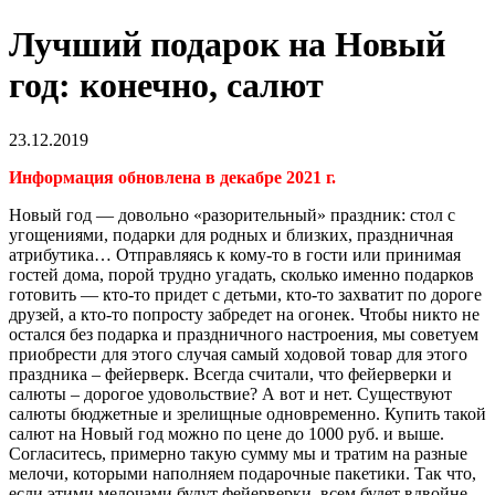
Лучший подарок на Новый
год: конечно, салют
23.12.2019
Информация обновлена в декабре 2021 г.
Новый год — довольно «разорительный» праздник: стол с
угощениями, подарки для родных и близких, праздничная
атрибутика… Отправляясь к кому-то в гости или принимая
гостей дома, порой трудно угадать, сколько именно подарков
готовить — кто-то придет с детьми, кто-то захватит по дороге
друзей, а кто-то попросту забредет на огонек. Чтобы никто не
остался без подарка и праздничного настроения, мы советуем
приобрести для этого случая самый ходовой товар для этого
праздника – фейерверк. Всегда считали, что фейерверки и
салюты – дорогое удовольствие? А вот и нет. Существуют
салюты бюджетные и зрелищные одновременно. Купить такой
салют на Новый год можно по цене до 1000 руб. и выше.
Согласитесь, примерно такую сумму мы и тратим на разные
мелочи, которыми наполняем подарочные пакетики. Так что,
если этими мелочами будут фейерверки, всем будет вдвойне