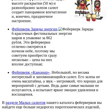
высоте раскрытия (50 м) и
разнообразию залпов салют
создает панорамное впечатление
и, конечно, праздничное
настроение.
Фейерверк Заряды энергии
.
6 красочных фестивальных
шаров в упаковке за 862
рубля. Эти фейерверки
отлично смотрятся в
ночном небе, поэтому мы
советуем приобрести сразу
несколько – цена на них
вполне доступная;
Фейерверк «Канонир»
. Небольшой, но весьма
интересный и запоминающийся салют. Его залпы не
очень масштабны, а звук – негромкий, что хорошо для
мероприятий с детьми. Ведь даже самые малыши не
испугаются, а испытают яркие эмоции удивления и
восхищения.
В
разделе Малых салютов
нашего каталога фейерверков вы
найдете еще больше недорогих пиротехнических изделий,