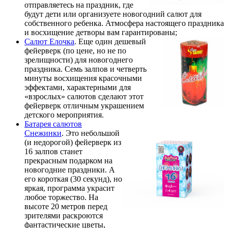
отправляетесь на праздник, где
будут дети или организуете новогодний салют для
собственного ребенка. Атмосфера настоящего праздника
и восхищение детворы вам гарантированы;
Салют Елочка
. Еще один дешевый
фейерверк (по цене, но не по
зрелищности) для новогоднего
праздника. Семь залпов и четверть
минуты восхищения красочными
эффектами, характерными для
«взрослых» салютов сделают этот
фейерверк отличным украшением
детского мероприятия.
Батарея салютов
Снежинки
. Это небольшой
(и недорогой) фейерверк из
16 залпов станет
прекрасным подарком на
новогодние праздники. А
его короткая (30 секунд), но
яркая, программа украсит
любое торжество. На
высоте 20 метров перед
зрителями раскроются
фантастические цветы,