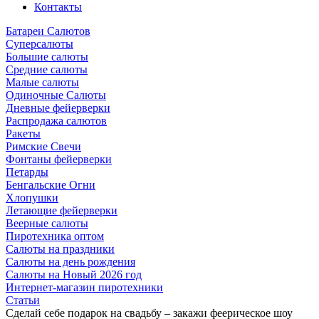
Контакты
Батареи Салютов
Суперсалюты
Большие салюты
Средние салюты
Малые салюты
Одиночные Салюты
Дневные фейерверки
Распродажа салютов
Ракеты
Римские Свечи
Фонтаны фейерверки
Петарды
Бенгальские Огни
Хлопушки
Летающие фейерверки
Веерные салюты
Пиротехника оптом
Салюты на праздники
Салюты на день рождения
Салюты на Новый 2026 год
Интернет-магазин пиротехники
Cтатьи
Сделай себе подарок на свадьбу – закажи феерическое шоу