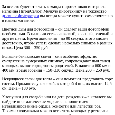
За все это будет отвечать команда пиротехников интернет-
магазина ПитерСалют. Мелкую пиротехнику на торжество,
дневные фейерверки
вы всегда можете купить самостоятельно
в нашем магазине:
Цветной дым для фотосессии – он сделает ваши фотографии
необычными. В наличии есть оранжевый, красный, зеленый и
другие цвета. Время дымления – до 90 секунд, этого вполне
достаточно, чтобы успеть сделать несколько снимков в разных
позах. Цена 300 – 350 руб.
Большие бенгальские свечи – они особенно эффектно
смотрятся на сумеречных снимках, сопровождают ими танец
молодых, вынос торта, тосты родителей. В наличии 600 мм и
400 мм, время горения – 150–330 секунд. Цена 200 – 250 руб.
Искрящиеся свечи для торта – они помогают представить торт
гостям. Продаются упаковкой, в которой 4 шт., их высота 12,5
см. Цена – 180 руб.
Хлопушки для свадьбы или на день рождения – в каталоге вы
найдете пневматические модели с наполнителем –
металлизированные сердца, конфетти или лепестки роз.
Такими хлопушками можно встретить молодых у ресторана