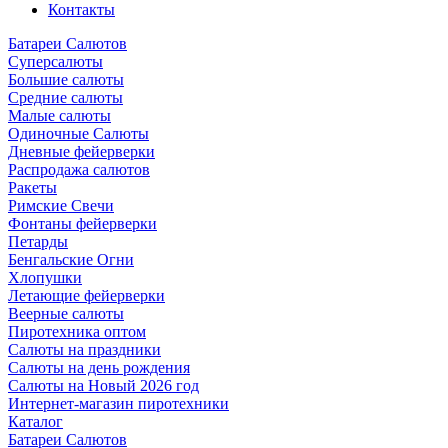
Контакты
Батареи Салютов
Суперсалюты
Большие салюты
Средние салюты
Малые салюты
Одиночные Салюты
Дневные фейерверки
Распродажа салютов
Ракеты
Римские Свечи
Фонтаны фейерверки
Петарды
Бенгальские Огни
Хлопушки
Летающие фейерверки
Веерные салюты
Пиротехника оптом
Салюты на праздники
Салюты на день рождения
Салюты на Новый 2026 год
Интернет-магазин пиротехники
Каталог
Батареи Салютов