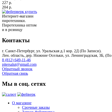
227 р.
204 р.
Интернет-магазин
пиротехники.
Пиротехника оптом
и в розницу
Контакты
г. Санкт-Петербург, ул. Уральская д.1 кор. 2Д (По Записи).
Лен. область, дер. Нижние Осельки, ул. Ленинградская, 3Б, (По
8 (812) 649-11-46
pitersalut@gmail.com
Обратный звонок
Обратная связь
Мы в соц. сетях
О магазине
Срочные заказы
Запуск фейерверка