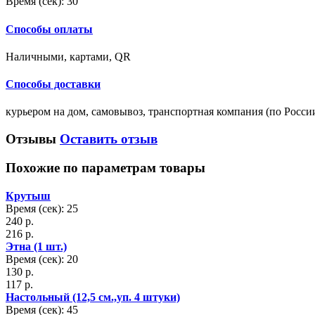
Время (сек):
30
Способы оплаты
Наличными, картами, QR
Способы доставки
курьером на дом, самовывоз, транспортная компания (по Росси
Отзывы
Оставить отзыв
Похожие по параметрам товары
Крутыш
Время (сек): 25
240 р.
216 р.
Этна (1 шт.)
Время (сек): 20
130 р.
117 р.
Настольный (12,5 см.,уп. 4 штуки)
Время (сек): 45