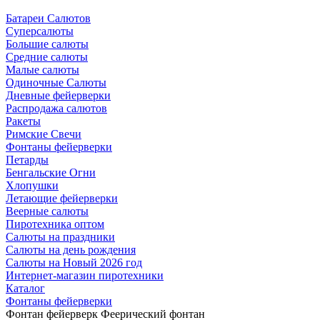
Батареи Салютов
Суперсалюты
Большие салюты
Средние салюты
Малые салюты
Одиночные Салюты
Дневные фейерверки
Распродажа салютов
Ракеты
Римские Свечи
Фонтаны фейерверки
Петарды
Бенгальские Огни
Хлопушки
Летающие фейерверки
Веерные салюты
Пиротехника оптом
Салюты на праздники
Салюты на день рождения
Салюты на Новый 2026 год
Интернет-магазин пиротехники
Каталог
Фонтаны фейерверки
Фонтан фейерверк Феерический фонтан