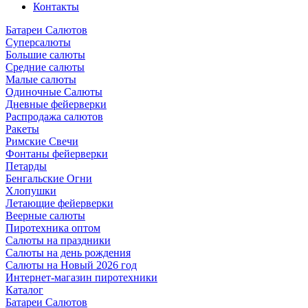
Контакты
Батареи Салютов
Суперсалюты
Большие салюты
Средние салюты
Малые салюты
Одиночные Салюты
Дневные фейерверки
Распродажа салютов
Ракеты
Римские Свечи
Фонтаны фейерверки
Петарды
Бенгальские Огни
Хлопушки
Летающие фейерверки
Веерные салюты
Пиротехника оптом
Салюты на праздники
Салюты на день рождения
Салюты на Новый 2026 год
Интернет-магазин пиротехники
Каталог
Батареи Салютов