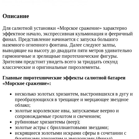
Описание
Для салютной установки «Морское сражение» характерно
эффектное начало, экспрессивная кульминация и фееричный
финал. Представление начинается с запуска большого
наземного огненного фонтана. Далее следуют залпы,
выводящие на высоту до двадцати пяти метров удивительно
гармоничные и зрелищные пиротехнические фигуры.
Зрителям предстоит увидеть всего за тридцать секунд
классические и оригинальные пироэлементы.
Главные пиротехнические эффекты салютной батареи
«Морское сражение»:
несколько золотых хризантем, выстроившихся в дугу и
преобразующихся в трещащее и мерцающее звездное
облако;
золотые королевские ивы, запускаемые веерно и
сопровождаемые грохотом и свечением;
рубиновые хризантемы (веер);
золотые астры с бриллиантовыми звездами;
искрящиеся золотыми искрами сферы в сочетании с
букетиками хризантем и звездочками (финал).