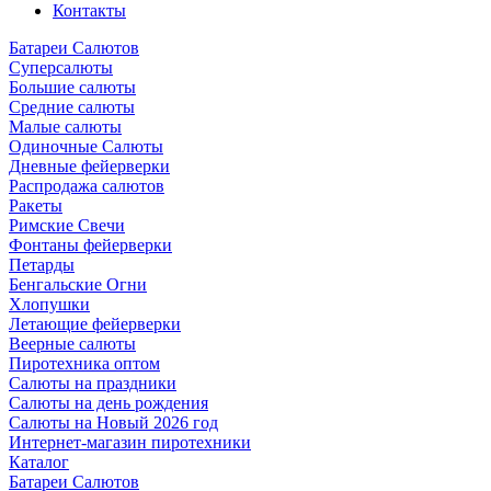
Контакты
Батареи Салютов
Суперсалюты
Большие салюты
Средние салюты
Малые салюты
Одиночные Салюты
Дневные фейерверки
Распродажа салютов
Ракеты
Римские Свечи
Фонтаны фейерверки
Петарды
Бенгальские Огни
Хлопушки
Летающие фейерверки
Веерные салюты
Пиротехника оптом
Салюты на праздники
Салюты на день рождения
Салюты на Новый 2026 год
Интернет-магазин пиротехники
Каталог
Батареи Салютов