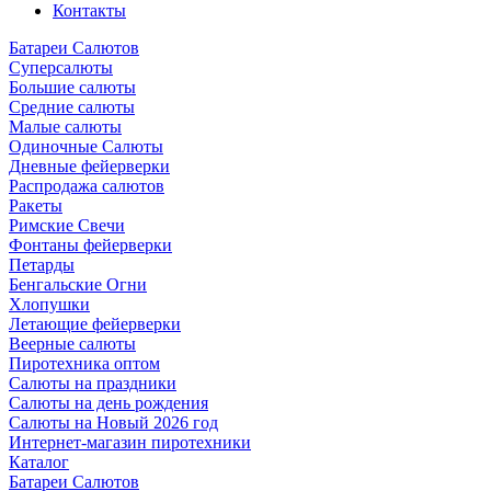
Контакты
Батареи Салютов
Суперсалюты
Большие салюты
Средние салюты
Малые салюты
Одиночные Салюты
Дневные фейерверки
Распродажа салютов
Ракеты
Римские Свечи
Фонтаны фейерверки
Петарды
Бенгальские Огни
Хлопушки
Летающие фейерверки
Веерные салюты
Пиротехника оптом
Салюты на праздники
Салюты на день рождения
Салюты на Новый 2026 год
Интернет-магазин пиротехники
Каталог
Батареи Салютов