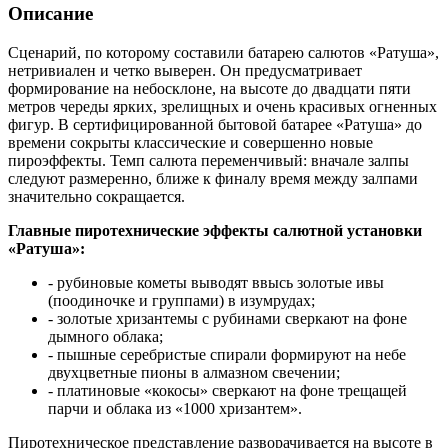
Описание
Сценарий, по которому составили батарею салютов «Ратуша»,
нетривиален и четко выверен. Он предусматривает
формирование на небосклоне, на высоте до двадцати пяти
метров череды ярких, зрелищных и очень красивых огненных
фигур. В сертифицированной бытовой батарее «Ратуша» до
времени сокрыты классические и совершенно новые
пироэффекты. Темп салюта переменчивый: вначале залпы
следуют размеренно, ближе к финалу время между залпами
значительно сокращается.
Главные пиротехнические эффекты салютной установки
«Ратуша»:
- рубиновые кометы выводят ввысь золотые ивы
(поодиночке и группами) в изумрудах;
- золотые хризантемы с рубинами сверкают на фоне
дымного облака;
- пышные серебристые спирали формируют на небе
двухцветные пионы в алмазном свечении;
- платиновые «кокосы» сверкают на фоне трещащей
парчи и облака из «1000 хризантем».
Пиротехническое представление разворачивается на высоте в