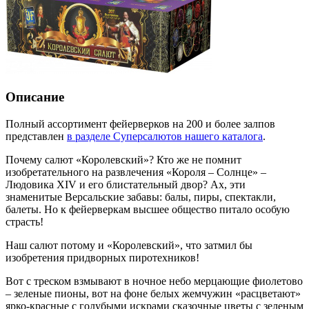
Описание
Полный ассортимент фейерверков на 200 и более залпов
представлен
в разделе Суперсалютов нашего каталога
.
Почему салют «Королевский»? Кто же не помнит
изобретательного на развлечения «Короля – Солнце» –
Людовика XIV и его блистательный двор? Ах, эти
знаменитые Версальские забавы: балы, пиры, спектакли,
балеты. Но к фейерверкам высшее общество питало особую
страсть!
Наш салют потому и «Королевский», что затмил бы
изобретения придворных пиротехников!
Вот с треском взмывают в ночное небо мерцающие фиолетово
– зеленые пионы, вот на фоне белых жемчужин «расцветают»
ярко-красные с голубыми искрами сказочные цветы с зеленым