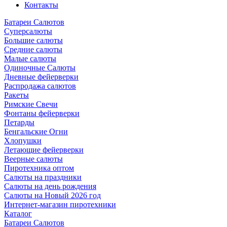
Контакты
Батареи Салютов
Суперсалюты
Большие салюты
Средние салюты
Малые салюты
Одиночные Салюты
Дневные фейерверки
Распродажа салютов
Ракеты
Римские Свечи
Фонтаны фейерверки
Петарды
Бенгальские Огни
Хлопушки
Летающие фейерверки
Веерные салюты
Пиротехника оптом
Салюты на праздники
Салюты на день рождения
Салюты на Новый 2026 год
Интернет-магазин пиротехники
Каталог
Батареи Салютов