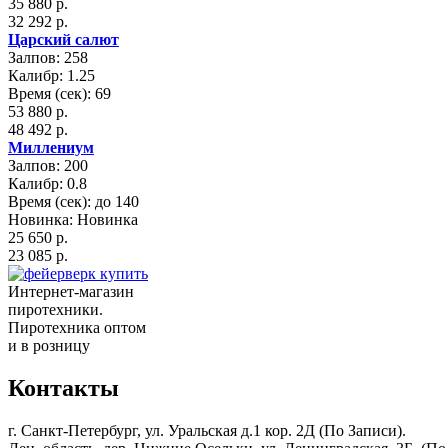
35 880 р.
32 292 р.
Царский салют
Залпов: 258
Калибр: 1.25
Время (сек): 69
53 880 р.
48 492 р.
Миллениум
Залпов: 200
Калибр: 0.8
Время (сек): до 140
Новинка: Новинка
25 650 р.
23 085 р.
Интернет-магазин
пиротехники.
Пиротехника оптом
и в розницу
Контакты
г. Санкт-Петербург, ул. Уральская д.1 кор. 2Д (По Записи).