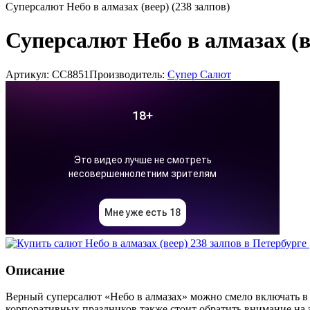
Суперсалют Небо в алмазах (веер) (238 залпов)
Суперсалют Небо в алмазах (ве
Артикул: СС8851
Производитель:
Супер Салют
Описание
Верный суперсалют «Небо в алмазах» можно смело включать в
корпоративных праздников также стоит обратить внимание на 