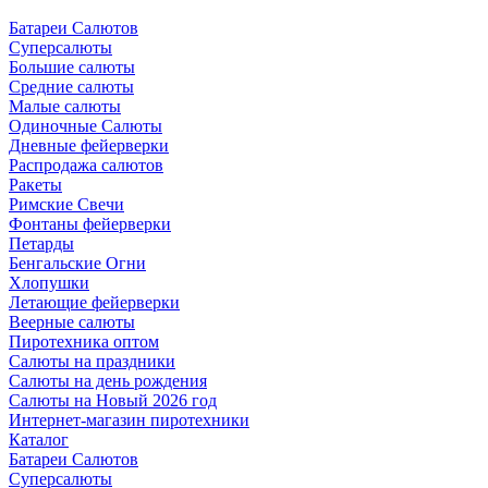
Батареи Салютов
Суперсалюты
Большие салюты
Средние салюты
Малые салюты
Одиночные Салюты
Дневные фейерверки
Распродажа салютов
Ракеты
Римские Свечи
Фонтаны фейерверки
Петарды
Бенгальские Огни
Хлопушки
Летающие фейерверки
Веерные салюты
Пиротехника оптом
Салюты на праздники
Салюты на день рождения
Салюты на Новый 2026 год
Интернет-магазин пиротехники
Каталог
Батареи Салютов
Суперсалюты