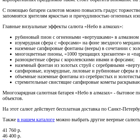
С помощью батареи салютов можно повысить градус торжестве
запомнятся зрителям яркостью и причудливостью огненных из
Главные визуальные эффекты салюта «Небо в алмазах»:
рубиновый пион с огненными «вертушками» в алмазном 
изумрудная сфера с «форсами» на фоне звездного мерцан
наземные сапфировые фонтаны (вееры) в сочетании с зо
многоцветные пионы, «1000 трещащих хризантем» и «па
разноцветные сферы с королевскими ивами и форсами;
наземный фонтан из золотых струй с серебряными «верт
сапфировые, изумрудные, лиловые и рубиновые сферы в 
объемные наземные фонтаны из серебристых и золотисты
стремительные свистящие сапфировые кометы раскрываю
Многозарядная салютная батарея «Небо в алмазах» - бытовое 
объектов.
На этот салют действует бесплатная доставка по Санкт-Петербу
Также
в нашем каталоге
можно выбрать другие веерные салют
41 760 р.
46 400 р.