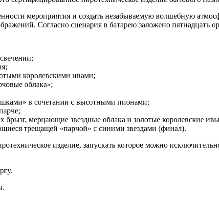
нности мероприятия и создать незабываемую волшебную атмосф
ображений. Согласно сценария в батарею заложено пятнадцать 
свечении;
ия;
лотыми королевскими ивами;
рчовые облака»;
ушками» в сочетании с высотными пионами;
парче;
х брызг, мерцающие звездные облака и золотые королевские ивы
щиеся трещащей «парчой» с синими звездами (финал).
пиротехническое изделие, запускать которое можно исключитель
ргу.
ы.