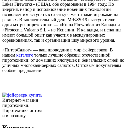
Lakes Fireworks» (США), обе образованы в 1994 году. Но
энергия, напор и использование новейших технологий
позволяет им вступать в схватку с маститыми игроками на
равных. В заключительный день МЧФ2019 выступят еще
одни мэтры пиротехники — «Kuma Fireworks» из Канады и
«Pirotecnia Vulcano S.L.» из Испании. И канадцы, и испанцы
имеют большой опыт как участия в международных
соревнованиях, так и организации шоу мирового уровня.
«ПитерСалют» — ваш проводник в мир фейерверков. В
нашем
каталоге
только лучшие образцы отечественной
пиротехники: от домашних хлопушек и бенгальских огней до
уличных многокалиберных салютов. Оптовым покупателям
особые предложения.
Интернет-магазин
пиротехники.
Пиротехника оптом
и в розницу
Контакты