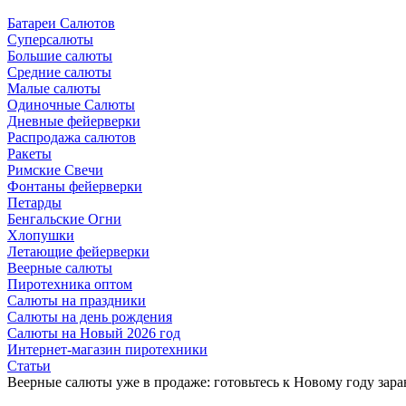
Батареи Салютов
Суперсалюты
Большие салюты
Средние салюты
Малые салюты
Одиночные Салюты
Дневные фейерверки
Распродажа салютов
Ракеты
Римские Свечи
Фонтаны фейерверки
Петарды
Бенгальские Огни
Хлопушки
Летающие фейерверки
Веерные салюты
Пиротехника оптом
Салюты на праздники
Салюты на день рождения
Салюты на Новый 2026 год
Интернет-магазин пиротехники
Cтатьи
Веерные салюты уже в продаже: готовьтесь к Новому году зара