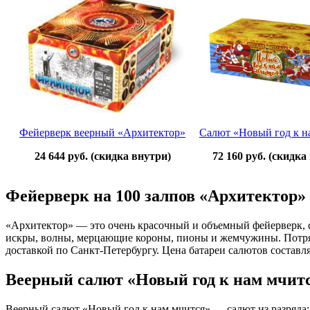
Фейерверк веерный «Архитектор»
С
алют «Новый год к н
24 644 руб.
(скидка внутри)
72 160 руб.
(скидка
Фейерверк на 100 залпов «Архитектор»
«Архитектор» — это очень красочный и объемный фейерверк, с
искры, волны, мерцающие короны, пионы и жемчужины. Потря
доставкой по Санкт-Петербургу. Цена батареи салютов составля
Веерный салют «Новый год к нам мчит
Веерный салют «Новый год к нам мчится» — салют из разряда: 