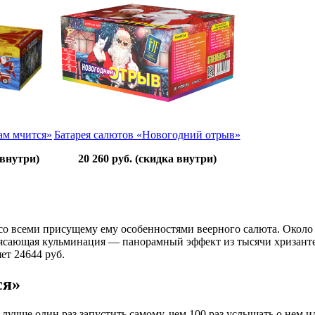
ам мчится»
Батарея салютов «Новогодний отрыв»
 внутри)
20 260 руб.
(скидка внутри)
о всеми присущему ему особенностями веерного салюта. Около 
сающая кульминация — панорамный эффект из тысячи хризантем
ет 24644 руб.
ся»
лучше один раз запустить самому, чем 100 раз услышать о нем 