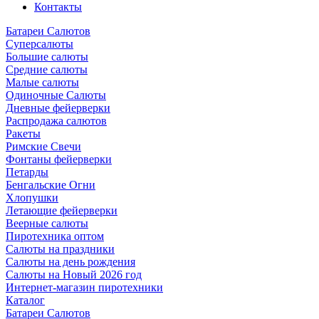
Контакты
Батареи Салютов
Суперсалюты
Большие салюты
Средние салюты
Малые салюты
Одиночные Салюты
Дневные фейерверки
Распродажа салютов
Ракеты
Римские Свечи
Фонтаны фейерверки
Петарды
Бенгальские Огни
Хлопушки
Летающие фейерверки
Веерные салюты
Пиротехника оптом
Салюты на праздники
Салюты на день рождения
Салюты на Новый 2026 год
Интернет-магазин пиротехники
Каталог
Батареи Салютов