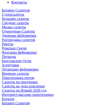
Контакты
Батареи Салютов
Суперсалюты
Большие салюты
Средние салюты
Малые салюты
Одиночные Салюты
Дневные фейерверки
Распродажа салютов
Ракеты
Римские Свечи
Фонтаны фейерверки
Петарды
Бенгальские Огни
Хлопушки
Летающие фейерверки
Веерные салюты
Пиротехника оптом
Салюты на праздники
Салюты на день рождения
Салюты на Новый 2026 год
Интернет-магазин пиротехники
Каталог
Батареи Салютов